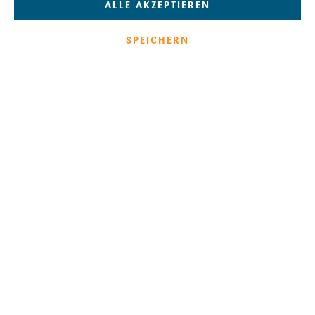
ALLE AKZEPTIEREN
SPEICHERN
8,30 €*
(9,88 € inkl. 19 % MwSt)
* exkl. MwSt. zzgl. Versandkosten
Sofort verfügbar, Lieferzeit 1-3 Tage
IN DEN WARENKORB
Artikelnummer:
100234