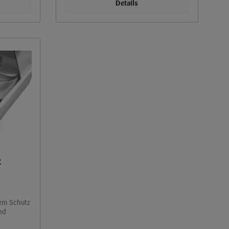
Details
x
dem Schutz
nd