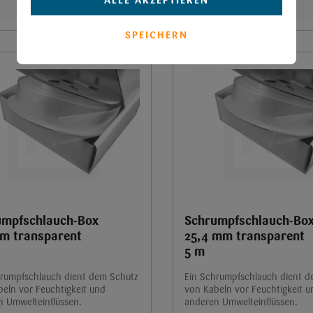
ALLE AKZEPTIEREN
Details
Details
SPEICHERN
umpfschlauch-Box
Schrumpfschlauch-Bo
m transparent
25,4 mm transparent
5 m
hrumpfschlauch dient dem Schutz
Ein Schrumpfschlauch dient 
eln vor Feuchtigkeit und
von Kabeln vor Feuchtigkeit u
n Umwelteinflüssen.
anderen Umwelteinflüssen.