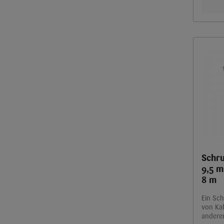
Schr
9,5 m
8 m
Ein Sc
von Kab
andere