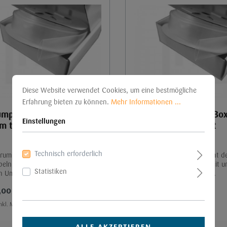
Diese Website verwendet Cookies, um eine bestmögliche
Erfahrung bieten zu können.
Mehr Informationen ...
umpfschlauch-Box
Schrumpfschlauch-Bo
Einstellungen
m transparent
4,8 mm transparent
12 m
Technisch erforderlich
hrumpfschlauch dient dem Schutz
Ein Schrumpfschlauch dient 
eln vor Feuchtigkeit und
von Kabeln vor Feuchtigkeit u
Statistiken
n Umwelteinflüssen.
anderen Umwelteinflüssen.
,00 €*
13,00 €*
inkl. MwSt
15,47 € inkl. MwSt