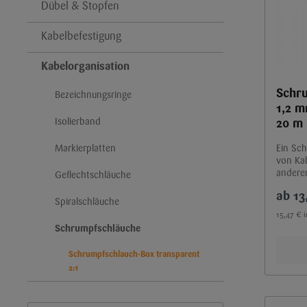
Dübel & Stopfen
Kabelbefestigung
Kabelorganisation
Schr
Bezeichnungsringe
1,2 m
Isolierband
20 m
Markierplatten
Ein Sc
von Kab
andere
Geflechtschläuche
13
Spiralschläuche
15,47 € 
Schrumpfschläuche
Schrumpfschlauch-Box transparent
2:1