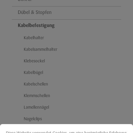
Dübel & Stopfen
Kabelbefestigung
Kabelhalter
Kabelsammelhalter
Klebesockel
Kabelbügel
Kabelschellen
Klemmschellen
Lamellennägel
Nagelclips
Panzerband