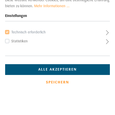
Diese Website verwendet Cookies, um eine bestmögliche Erfahrung
bieten zu können.
Mehr Informationen ...
Schraubsockel für Kabelbinder
Einstellungen
Steckschlaufen
Zangen
Technisch erforderlich
Kabelorganisation
Statistiken
Filter
ALLE AKZEPTIEREN
SPEICHERN