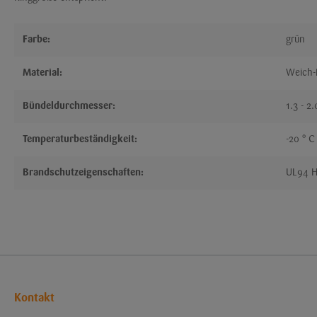
Farbe:
grün
Material:
Weich
Bündeldurchmesser:
1.3 - 2
Temperaturbeständigkeit:
-20 ° C
Brandschutzeigenschaften:
UL94 
Kontakt