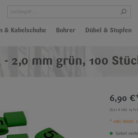
n & Kabelschuhe
Bohrer
Dübel & Stopfen
3 - 2,0 mm grün, 100 Stüc
abelbinder
ndschuhe
huhe
ohrer
mmelhalter
and
Edelstahlkabelbinder
Latexhandschuhe
Holzbohrer
Gerüstösen
Klebesockel
Markierplatten
& Betts
andschuhe
hellen
Einmalhandschuhe
Lamellennägel
6,90 €
fschläuche
(8,21 € inkl. 19 %
ockel für Kabelbinder
Steckschlaufen
* exkl. MwSt. 
Sofort verfüg