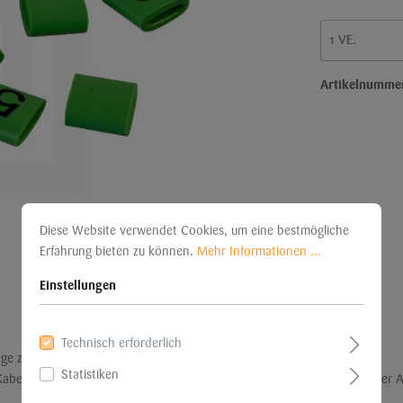
Artikelnumme
Diese Website verwendet Cookies, um eine bestmögliche
Erfahrung bieten zu können.
Mehr Informationen ...
Einstellungen
Technisch erforderlich
ge zu markieren.
Statistiken
 Kabel angebracht werden. Die Größe des Rings gilt als optimal, wenn de