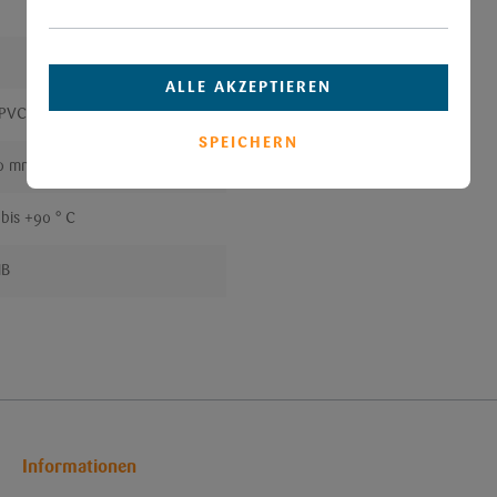
ALLE AKZEPTIEREN
-PVC
SPEICHERN
.0 mm
 bis +90 ° C
HB
Informationen