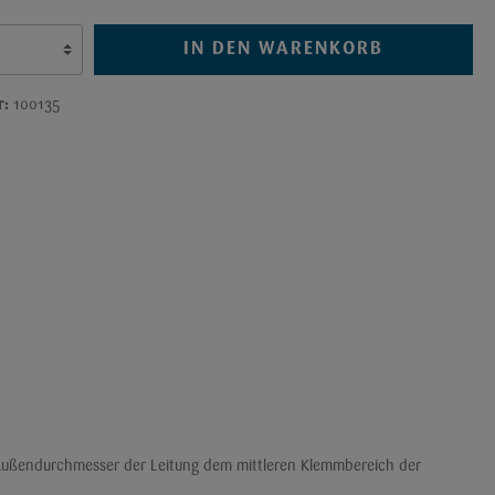
IN DEN WARENKORB
r:
100135
r Außendurchmesser der Leitung dem mittleren Klemmbereich der