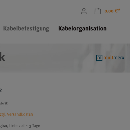
0,00 €*
Kabelbefestigung
Kabelorganisation
k
Klettkabelbinder
PU-Handschuhe
Glas- und Fliesenbohrer
Kabelbügel
Geflechtschläuche
MaxiFlex® Montagehandschuhe
Nagelclips
*
 MwSt)
Zangen
zzgl. Versandkosten
bar, Lieferzeit 1-3 Tage